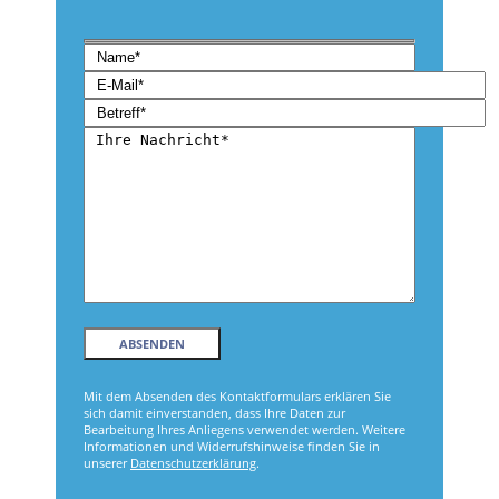
Bitte lasse dieses Feld leer.
Bitte lasse dieses Feld leer.
Mit dem Absenden des Kontaktformulars erklären Sie
sich damit einverstanden, dass Ihre Daten zur
Bearbeitung Ihres Anliegens verwendet werden. Weitere
Informationen und Widerrufshinweise finden Sie in
unserer
Datenschutzerklärung
.