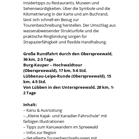
Insidertipps zu Restaurants, Museen und
Sehenswürdigkeiten. Über die Symbole und die
Kilometrierung in der Karte und am Buchrand,
lässt sich schnell ein Bezug zur
Tourenbeschreibung herstellen. Der Umschlag aus
wasserabweisender Strukturfolie und die
praktische Ringbindung sorgen für
Strapazierfähigkeit und flexible Handhabung.
Große Rundfahrt durch den Oberspreewald,
36 km, 2-3 Tage
Burg-Kauper – Hochwaldtour
(Oberspreewald), 17 km, 5-6 Std.
Lübbenau-Leipe-Runde (Oberspreewald), 15
km, 4-5 Std.
Von Lübben in den Unterspreewald, 28 km, 1-
2 Tage
Inhalt:
– Kanu & Ausrüstung
– „Kleine Kajak- und Kanadier-Fahrschule“ mit
farbigen Illustrationen
– Tipps zum Kanuwandern im Spreewald
– Infos zur Region
– detaillierte Tourenbeschreibungen mit