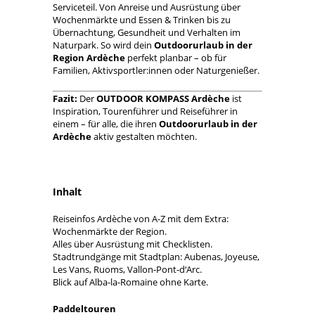
Serviceteil. Von Anreise und Ausrüstung über
Wochenmärkte und Essen & Trinken bis zu
Übernachtung, Gesundheit und Verhalten im
Naturpark. So wird dein
Outdoorurlaub in der
Region Ardèche
perfekt planbar – ob für
Familien, Aktivsportler:innen oder Naturgenießer.
Fazit:
Der
OUTDOOR KOMPASS Ardèche
ist
Inspiration, Tourenführer und Reiseführer in
einem – für alle, die ihren
Outdoorurlaub in der
Ardèche
aktiv gestalten möchten.
Inhalt
Reiseinfos Ardèche von A-Z mit dem Extra:
Wochenmärkte der Region.
Alles über Ausrüstung mit Checklisten.
Stadtrundgänge mit Stadtplan: Aubenas, Joyeuse,
Les Vans, Ruoms, Vallon-Pont-d‘Arc.
Blick auf Alba-la-Romaine ohne Karte.
Paddeltouren