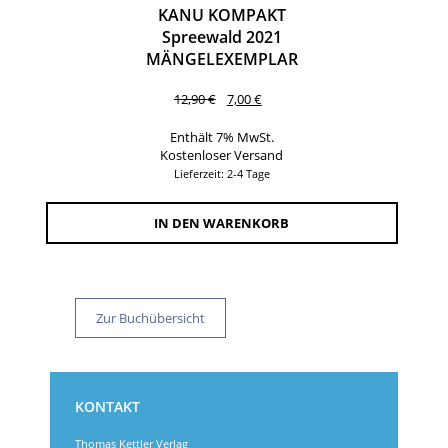
KANU KOMPAKT
Spreewald 2021
MÄNGELEXEMPLAR
Ursprünglicher
Aktueller
12,90
€
7,00
€
Preis
Preis
war:
ist:
Enthält 7% MwSt.
12,90 €
7,00 €.
Kostenloser Versand
Lieferzeit: 2-4 Tage
IN DEN WARENKORB
Zur Buchübersicht
KONTAKT
Thomas Kettler Verlag