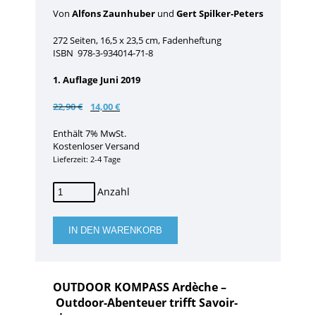
Von
Alfons Zaunhuber
und
Gert Spilker-Peters
272 Seiten, 16,5 x 23,5 cm, Fadenheftung
ISBN 978-3-934014-71-8
1. Auflage Juni 2019
Ursprünglicher
Aktueller
22,90
€
14,00
€
Preis
Preis
war:
ist:
Enthält 7% MwSt.
22,90 €
14,00 €.
Kostenloser Versand
Lieferzeit: 2-4 Tage
OUTDOOR
KOMPASS
Ardèche
(Südfrankreich)
IN DEN WARENKORB
2019
Menge
OUTDOOR KOMPASS Ardèche –
Outdoor-Abenteuer trifft Savoir-