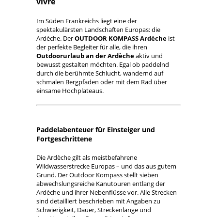
vivre
Im Süden Frankreichs liegt eine der
spektakulärsten Landschaften Europas: die
Ardèche. Der
OUTDOOR KOMPASS Ardèche
ist
der perfekte Begleiter für alle, die ihren
Outdoorurlaub an der Ardèche
aktiv und
bewusst gestalten möchten. Egal ob paddelnd
durch die berühmte Schlucht, wandernd auf
schmalen Bergpfaden oder mit dem Rad über
einsame Hochplateaus.
Paddelabenteuer für Einsteiger und
Fortgeschrittene
Die Ardèche gilt als meistbefahrene
Wildwasserstrecke Europas – und das aus gutem
Grund. Der Outdoor Kompass stellt sieben
abwechslungsreiche Kanutouren entlang der
Ardèche und ihrer Nebenflüsse vor. Alle Strecken
sind detailliert beschrieben mit Angaben zu
Schwierigkeit, Dauer, Streckenlänge und