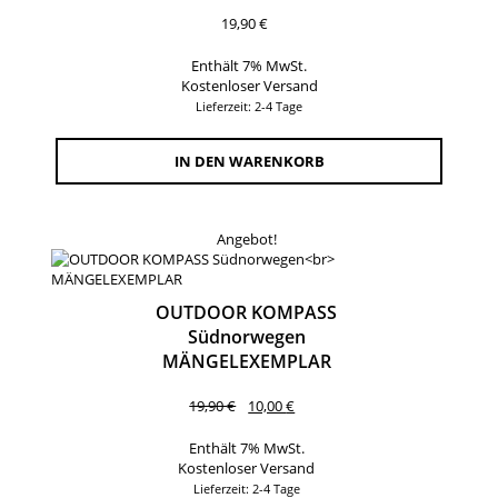
19,90
€
Enthält 7% MwSt.
Kostenloser Versand
Lieferzeit: 2-4 Tage
IN DEN WARENKORB
Angebot!
OUTDOOR KOMPASS
Südnorwegen
MÄNGELEXEMPLAR
Ursprünglicher
Aktueller
19,90
€
10,00
€
Preis
Preis
war:
ist:
Enthält 7% MwSt.
19,90 €
10,00 €.
Kostenloser Versand
Lieferzeit: 2-4 Tage