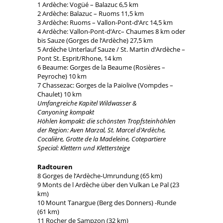
1 Ardèche: Vogüé – Balazuc 6,5 km
2 Ardèche: Balazuc – Ruoms 11,5 km
3 Ardèche: Ruoms – Vallon-Pont-d‘Arc 14,5 km
4 Ardèche: Vallon-Pont-d‘Arc– Chaumes 8 km oder
bis Sauze (Gorges de l‘Ardèche) 27,5 km
5 Ardèche Unterlauf Sauze / St. Martin d‘Ardèche –
Pont St. Esprit/Rhone, 14 km
6 Beaume: Gorges de la Beaume (Rosières –
Peyroche) 10 km
7 Chassezac: Gorges de la Païolive (Vompdes –
Chaulet) 10 km
Umfangreiche Kapitel Wildwasser &
Canyoning kompakt
Höhlen kompakt: die schönsten Tropfsteinhöhlen
der Region: Aven Marzal, St. Marcel d‘Ardèche,
Cocalière, Grotte de la Madeleine, Cotepartiere
Special: Klettern und Klettersteige
Radtouren
8 Gorges de l‘Ardèche-Umrundung (65 km)
9 Monts de l Ardèche über den Vulkan Le Pal (23
km)
10 Mount Tanargue (Berg des Donners) -Runde
(61 km)
11 Rocher de Sampzon (32 km)