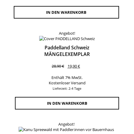
IN DEN WARENKORB
Angebot!
Paddelland Schweiz
MÄNGELEXEMPLAR
Ursprünglicher
Aktueller
28,90
€
19,90
€
Preis
Preis
war:
ist:
Enthält 7% MwSt.
28,90 €
19,90 €.
Kostenloser Versand
Lieferzeit: 2-4 Tage
IN DEN WARENKORB
Angebot!