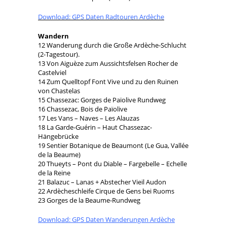
Download: GPS Daten Radtouren Ardèche
Wandern
12 Wanderung durch die Große Ardèche-Schlucht
(2-Tagestour).
13 Von Aiguèze zum Aussichtsfelsen Rocher de
Castelviel
14 Zum Quelltopf Font Vive und zu den Ruinen
von Chastelas
15 Chassezac: Gorges de Païolive Rundweg
16 Chassezac, Bois de Païolive
17 Les Vans – Naves – Les Alauzas
18 La Garde-Guérin – Haut Chassezac-
Hängebrücke
19 Sentier Botanique de Beaumont (Le Gua, Vallée
de la Beaume)
20 Thueyts – Pont du Diable – Fargebelle – Echelle
de la Reine
21 Balazuc – Lanas + Abstecher Vieil Audon
22 Ardècheschleife Cirque de Gens bei Ruoms
23 Gorges de la Beaume-Rundweg
Download: GPS Daten Wanderungen Ardèche