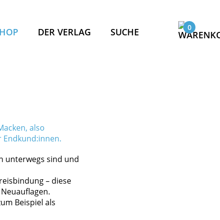
0
SHOP
DER VERLAG
SUCHE
ASSER!
PAKT
PASS
Macken, also
ür Endkund:innen.
KOMPASS
IS
en unterwegs sind und
ND
reisbindung – diese
u Neuauflagen.
um Beispiel als