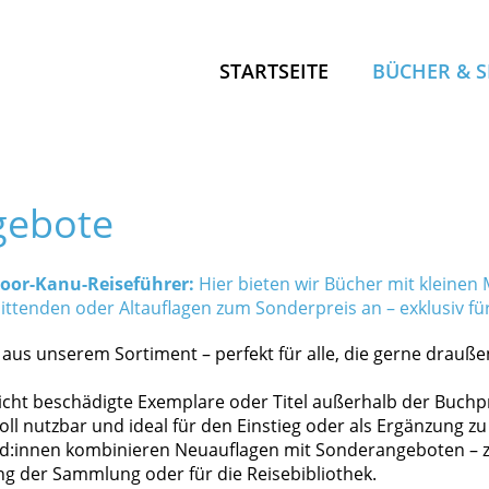
STARTSEITE
BÜCHER & 
LOS, ANS W
gebote
SUP-GUIDE
KANU KOM
KANU KOM
oor-Kanu-Reiseführer:
Hier bieten wir Bücher mit kleinen 
ttenden oder Altauflagen zum Sonderpreis an – exklusiv f
OUTDOOR 
KANU PRAX
 aus unserem Sortiment – perfekt für alle, die gerne drauß
PADDELLA
eicht beschädigte Exemplare oder Titel außerhalb der Buchp
voll nutzbar und ideal für den Einstieg oder als Ergänzung z
nd:innen kombinieren Neuauflagen mit Sonderangeboten – z
g der Sammlung oder für die Reisebibliothek.