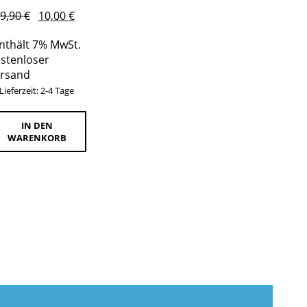
Ursprünglicher
Aktueller
9,90
€
10,00
€
Preis
Preis
nthält 7% MwSt.
war:
ist:
stenloser
19,90 €
10,00 €.
rsand
Lieferzeit: 2-4 Tage
IN DEN
WARENKORB