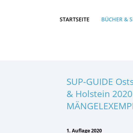
STARTSEITE
BÜCHER & 
LOS, ANS W
SUP-GUIDE
KANU KOM
KANU KOM
SUP-GUIDE Ost
OUTDOOR 
& Holstein 2020
KANU PRAX
MÄNGELEXEMP
PADDELLA
1. Auflage 2020