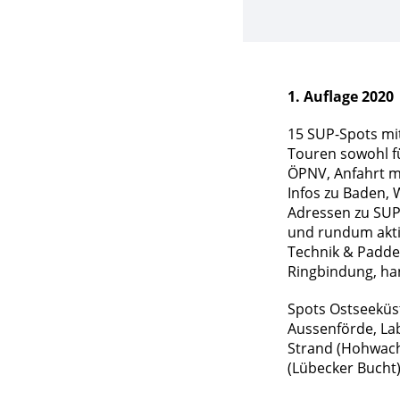
1. Auflage 2020
15 SUP-Spots mi
Touren sowohl fü
ÖPNV, Anfahrt m
Infos zu Baden, 
Adressen zu SU
und rundum akti
Technik & Paddel
Ringbindung, ha
Spots Ostseeküst
Aussenförde, La
Strand (Hohwach
(Lübecker Bucht