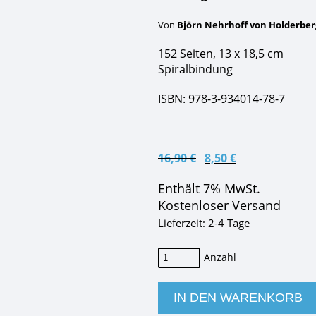
Von
Björn Nehrhoff von Holderber
152 Seiten, 13 x 18,5 cm
Spiralbindung
ISBN: 978-3-934014-78-7
Ursprünglicher
Aktueller
16,90
€
8,50
€
Preis
Preis
Enthält 7% MwSt.
war:
ist:
16,90 €
8,50 €.
Kostenloser Versand
Lieferzeit: 2-4 Tage
SUP-
GUIDE
Ostseeküste
IN DEN WARENKORB
&