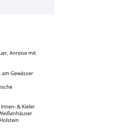
uer, Anreise mit
s am Gewässer
tische
Innen- & Kieler
– Weißenhäuser
Holstein