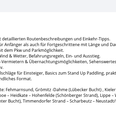
Holstein
2020
MÄNGELEXEMPLAR
Menge
t detaillierten Routenbeschreibungen und Einkehr-Tipps.
r Anfänger als auch für Fortgeschrittene mit Länge und Da
it dem Pkw und Parkmöglichkeit.
Wind & Wetter, Befahrungsregeln, Ein- und Ausstieg.
P-Vermietern & Übernachtungsmöglichkeiten, Sehenswerte
v.
schläge für Einsteiger, Basics zum Stand Up Paddling, prak
ndliches Format.
e: Fehmarnsund, Grömitz -Dahme (Lübecker Bucht) , Kieler 
boe – Heidkate – Hohenfelde (Schönberger Strand), Lippe 
ter Bucht), Timmendorfer Strand – Scharbeutz – Neustadt/
)