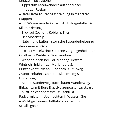
farbigen Illustrationen
– Tipps zum Kanuwandern auf der Mosel
– Infos zur Region
– Detaillierte Tourenbeschreibung in mehreren
Etappen
– mit Wasserwanderkarte inkl. Umtragestellen &
Kilometrierung
– Blick auf Cochem, Koblenz, Trier
– Der Moselsteig
– Natur- und kulturhistorische Besonderheiten zu
den kleineren Orten
– Extras: Moselweine, Goldene Vergangenheit (der
Goldbach), Wehlener Sonnenuhren
– Wanderungen bei Riol, Mehring, Detzem,
Wintrich, Enkirch, zur Marienburg &
Prinzenkopfturm ab Pünderich, Kulturweg
„Kanonenbahn“, Calmont-Klettersteig &
Höhenweg
– Apollo-Wanderweg, Buchsbaum-Wanderweg,
Elzbachtal mit Burg Eltz, „Hatzenporter Laysteig“.
– Ausführlicher Adressteil zu Kanu- &
Radvermietern, Übernachten in Wassernähe
– Wichtige Binnenschifffahrtszeichen und
Schallsignale