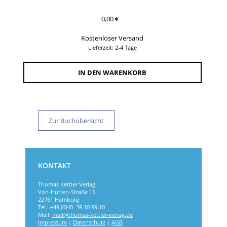
0,00
€
Kostenloser Versand
Lieferzeit: 2-4 Tage
IN DEN WARENKORB
Zur Buchübersicht
KONTAKT
Thomas Kettler Verlag
Von-Hutten-Straße 15
22761 Hamburg
Tel.: +49 (0)40 39 10 99 10
Mail:
mail@thomas-kettler-verlag.de
Impressum
|
Datenschutz
|
AGB