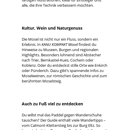
farbigen Illustrationen, ideal für Einsteiger und
alle, die ihre Technik verbessern möchten.
Kultur, Wein und Naturgenuss
Die Mosel ist nicht nur ein Fluss, sondern ein
Erlebnis. In
KANU KOMPAKT Mosel
findest du
Hinweise zu Museen, Burgen und regionalen
Highlights. Besonders lohnend sind Abstecher
nach Trier, Bernkastel-Kues, Cochem oder
Koblenz. Oder du entdeckst stille Orte wie Enkirch
oder Pünderich. Dazu gibt’s spannende Infos zu
Moselweinen, zur römischen Geschichte und zum
berühmten Moselsteig.
Auch zu Fuß viel zu entdecken
Du willst mal das Paddel gegen Wanderschuhe
tauschen? Der Guide enthält viele Wandertipps –
vom Calmont-Klettersteig bis zur Burg Eltz. So