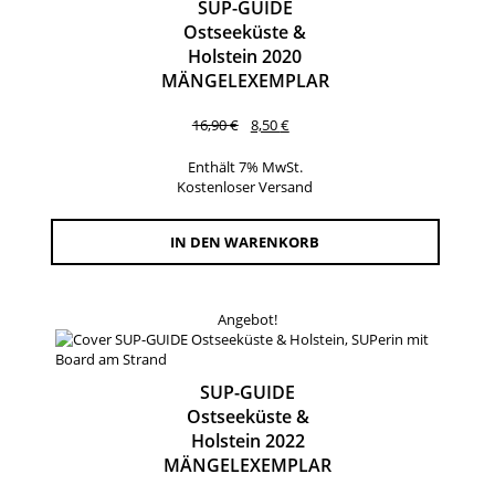
SUP-GUIDE
Ostseeküste &
Holstein 2020
MÄNGELEXEMPLAR
Ursprünglicher
Aktueller
16,90
€
8,50
€
Preis
Preis
war:
ist:
Enthält 7% MwSt.
16,90 €
8,50 €.
Kostenloser Versand
IN DEN WARENKORB
Angebot!
SUP-GUIDE
Ostseeküste &
Holstein 2022
MÄNGELEXEMPLAR