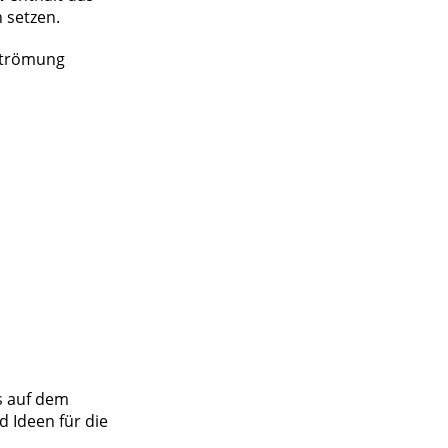
n setzen.
 Strömung
s auf dem
 Ideen für die