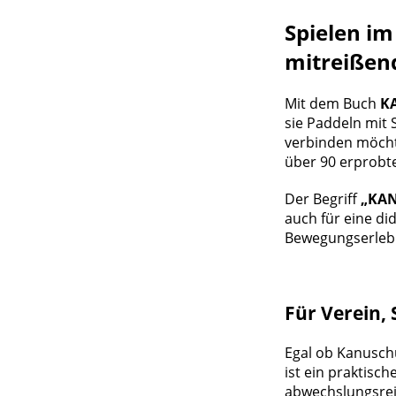
Spielen im
mitreißen
Mit dem Buch
KA
sie Paddeln mit
verbinden möcht
über 90 erprobt
Der Begriff
„KAN
auch für eine d
Bewegungserlebn
Für Verein, 
Egal ob Kanuschu
ist ein praktisc
abwechslungsrei