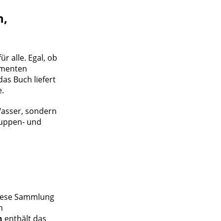
h,
r alle. Egal, ob
ementen
as Buch liefert
e.
Wasser, sondern
ruppen- und
 diese Sammlung
h
n
enthält das