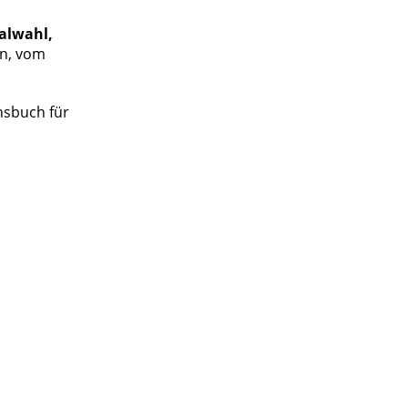
ialwahl,
en, vom
onsbuch für