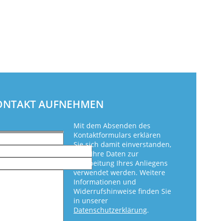
KONTAKT AUFNEHMEN
Mit dem Absenden des
Kontaktformulars erklären
Sie sich damit einverstanden,
dass Ihre Daten zur
Bearbeitung Ihres Anliegens
verwendet werden. Weitere
Informationen und
Widerrufshinweise finden Sie
in unserer
Datenschutzerklärung
.