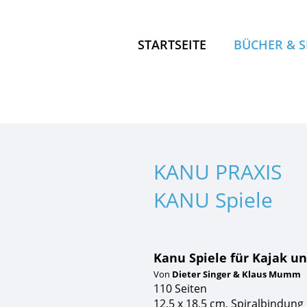
STARTSEITE
BÜCHER & 
LOS, ANS W
SUP-GUIDE
KANU KOM
KANU PRAXIS
KANU KOM
KANU Spiele
OUTDOOR 
KANU PRAX
PADDELLA
Kanu Spiele für Kajak u
Von
Dieter Singer & Klaus Mumm
110 Seiten
12,5 x 18,5 cm, Spiralbindung