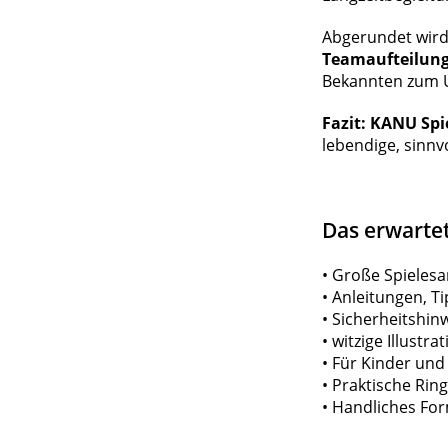
Abgerundet wird
Teamaufteilun
Bekannten zum 
Fazit:
KANU Spi
lebendige, sinnv
Das erwarte
• Große Spiele
• Anleitungen, T
• Sicherheitshin
• witzige Illustra
• Für Kinder un
• Praktische Ri
• Handliches Fo