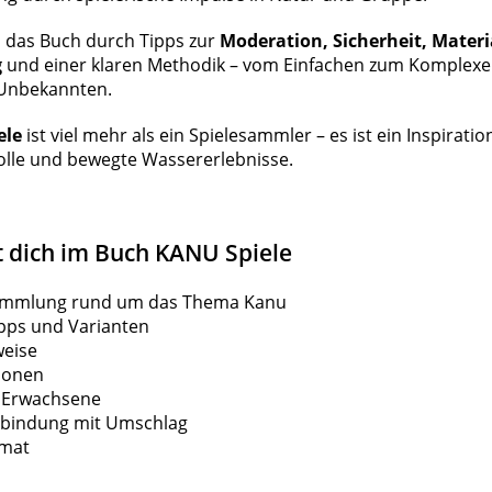
 das Buch durch Tipps zur
Moderation, Sicherheit, Mater
g
und einer klaren Methodik – vom Einfachen zum Komplex
Unbekannten.
ele
ist viel mehr als ein Spielesammler – es ist ein Inspirati
olle und bewegte Wassererlebnisse.
t dich im Buch KANU Spiele
sammlung rund um das Thema Kanu
ipps und Varianten
weise
tionen
d Erwachsene
ngbindung mit Umschlag
rmat