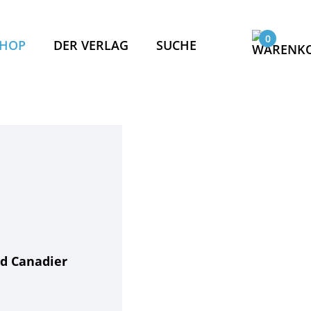
0
SHOP
DER VERLAG
SUCHE
ASSER!
PAKT
PASS
KOMPASS
IS
ND
nd Canadier