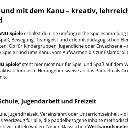
 und mit dem Kanu – kreativ, lehrreic
d
NU Spiele
erhältst du eine umfangreiche Spielesammlung fü
 Spaß, Bewegung, Teamgeist und erlebnispädagogischen El
en. Ob für Kindergruppen, Jugendliche oder Erwachsene – d
e Spiele rund ums Kanu, vom Aufwärmen bis zur Eskimoroll
U Spiele“
steht hier nicht nur für Spiel und Spaß auf dem 
idaktisch fundierte Herangehensweise an das Paddeln als G
is.
Schule, Jugendarbeit und Freizeit
le, Jugendfreizeit, Vereinsfahrt oder Unterrichtseinheit –
hes Werkzeug für alle, die paddelbezogene Inhalte methodisc
ch vermitteln wollen. Neben klassischen
Wettkampfspiele