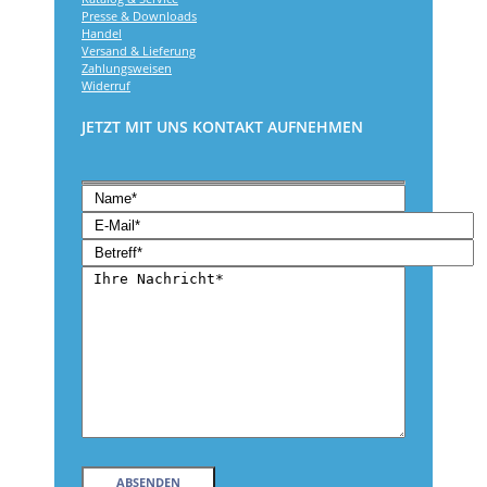
Presse & Downloads
Handel
Versand & Lieferung
Zahlungsweisen
Widerruf
JETZT MIT UNS KONTAKT AUFNEHMEN
Bitte
lasse
Bitte