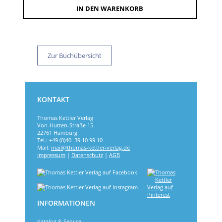
IN DEN WARENKORB
Zur Buchübersicht
KONTAKT
Thomas Kettler Verlag
Von-Hutten-Straße 15
22761 Hamburg
Tel.: +49 (0)40 39 10 99 10
Mail:
mail@thomas-kettler-verlag.de
Impressum
|
Datenschutz
|
AGB
INFORMATIONEN
Katalog & Service