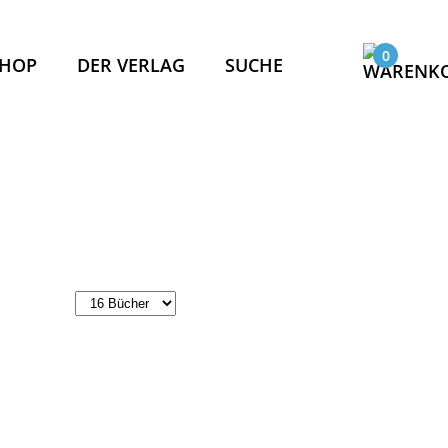
0
SHOP
DER VERLAG
SUCHE
ASSER!
PAKT
PASS
KOMPASS
IS
ND