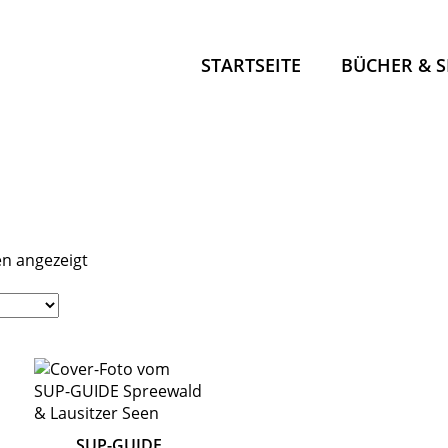
STARTSEITE
BÜCHER & 
LOS, ANS W
SUP-GUIDE
KANU KOM
KANU KOM
en angezeigt
OUTDOOR 
KANU PRAX
PADDELLA
SUP-GUIDE