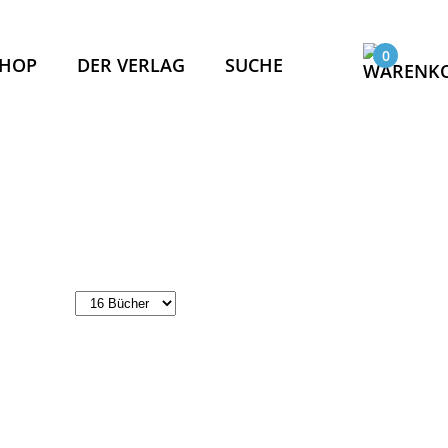
0
SHOP
DER VERLAG
SUCHE
ASSER!
PAKT
PASS
KOMPASS
IS
ND