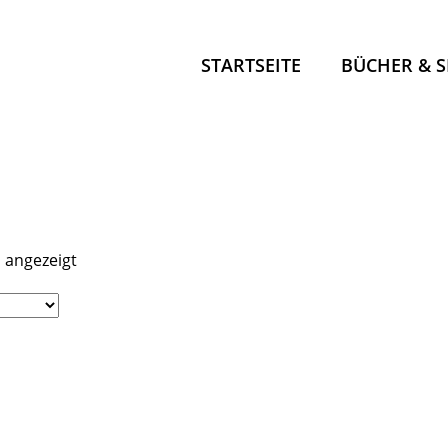
STARTSEITE
BÜCHER & 
LOS, ANS W
SUP-GUIDE
KANU KOM
KANU KOM
d angezeigt
OUTDOOR 
KANU PRAX
PADDELLA